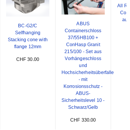
All R
Cont
aus
ABUS
BC-G2/C
Containerschloss
Selfhanging
37/55HB100 +
C
Stacking cone with
ConHasp Granit
flange 12mm
215/100 - Set aus
Vorhängeschloss
CHF 30.00
und
Hochsicherheitsüberfalle
- mit
Korrosionsschutz -
ABUS-
Sicherheitslevel 10 -
Schwarz/Gelb
CHF 330.00