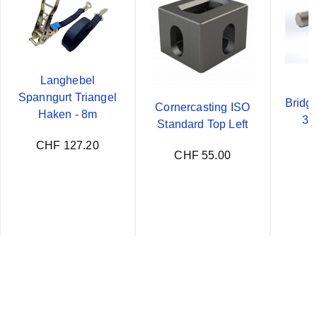
Langhebel
B
Spanngurt Triangel
Bridgef
Cornercasting ISO
Haken - 8m
36
Standard Top Left
CHF 127.20
CHF 55.00
C