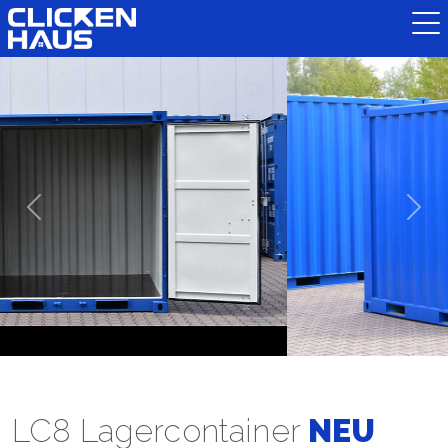
Previous
Next
LC8 Lagercontainer
NEU